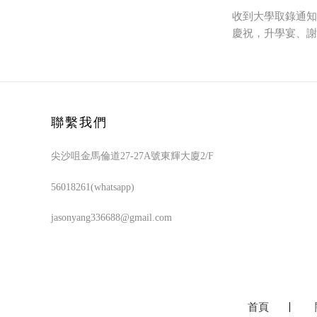
收到大學取錄通知
慶祝，升學宴、謝
聯繫我們
尖沙咀金馬倫道27-27A號東輝大廈2/F
56018261(whatsapp)
jasonyang336688@gmail.com
首頁