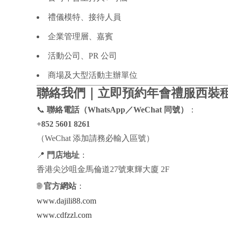
禮儀模特、接待人員
企業管理層、嘉賓
活動公司、PR 公司
商場及大型活動主辦單位
聯絡我們｜立即預約年會禮服西裝
📞
聯絡電話（WhatsApp／WeChat 同號）
：
+852 5601 8261
（WeChat 添加請務必輸入區號）
📍
門店地址
：
香港尖沙咀金馬倫道27號東輝大廈 2F
🌐
官方網站
：
www.dajili88.com
www.cdfzzl.com