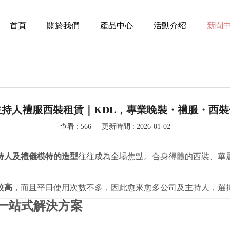
首頁
關於我們
產品中心
活動介绍
新聞
持人禮服西裝租賃｜KDL，專業晚裝・禮服・西
查看 : 566
更新時間 : 2026-01-02
持人及禮儀模特的造型
往往成為全場焦點。合身得體的西裝、華
較高
，而且平日使用次數不多，因此愈來愈多公司及主持人，選
 一站式解決方案