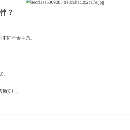
夥伴？
合不同年會主題。
。
候。
活動安排。