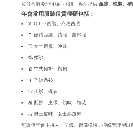
位於香港尖沙咀核心地段，專注提供
西裝、晚裝、禮
年會常用服裝租賃種類包括：
👔 Office 西裝、商務西裝
🤵 婚禮西裝、禮服、燕尾服
👗 女士禮服、晚裝
👰 婚紗
🧧 中式裙褂、旗袍
👩‍🦳 媽媽衫
👕 裇衫、襯衣
🎀 配飾：皮帶、領呔、領花
👞 男士皮鞋、女士高跟鞋
無論係年會主持人、司儀、禮儀模特，抑或管理層出