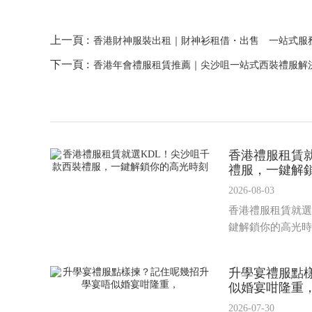
上一頁 :
香港財神服裝出租｜財神衫租借・出售 一站式服務
下一頁 :
香港年會禮服租賃推薦｜尖沙咀一站式西裝禮服解
香港禮服租賃就
禮服，一鍵解
2026-08-03
香港禮服租賃就選
鍵解鎖你的高光時
升學宴禮服點
似婚宴咁隆重
2026-07-30