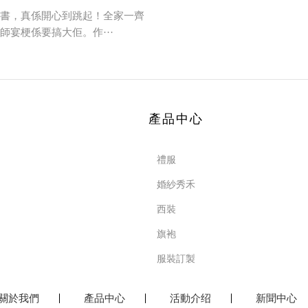
書，真係開心到跳起！全家一齊
師宴梗係要搞大佢。作···
產品中心
禮服
婚紗秀禾
西裝
旗袍
服裝訂製
關於我們
產品中心
活動介绍
新聞中心