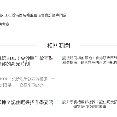
-KDL 香港西裝禮服租借售賣訂製專門店
決方案
相關新聞
選KDL！尖沙咀千款西裝
鎖你的高光時刻
KDL！尖沙咀千款西裝禮服，一
刻香港，一座從來不缺少···
樣揀？記住呢幾招升學宴唔
，