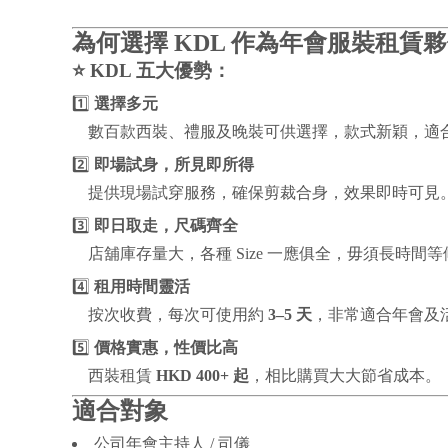
為何選擇 KDL 作為年會服裝租賃
⭐ KDL 五大優勢：
1️⃣
選擇多元
數百款西裝、禮服及晚裝可供選擇，款式新穎，適
2️⃣
即場試身，所見即所得
提供現場試穿服務，確保剪裁合身，效果即時可見
3️⃣
即日取走，尺碼齊全
店舖庫存量大，各種 Size 一應俱全，毋須長時間等
4️⃣
租用時間靈活
按次收費，每次可使用約
3–5 天
，非常適合年會及
5️⃣
價格實惠，性價比高
西裝租賃
HKD 400+ 起
，相比購買大大節省成本。
適合對象
公司年會主持人 / 司儀